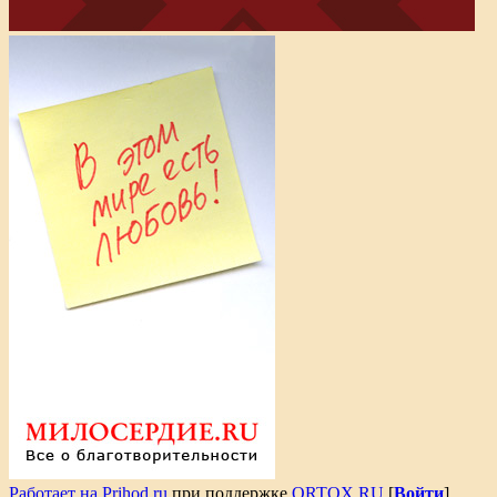
Работает на Prihod.ru
при поддержке
ORTOX.RU
[
Войти
]