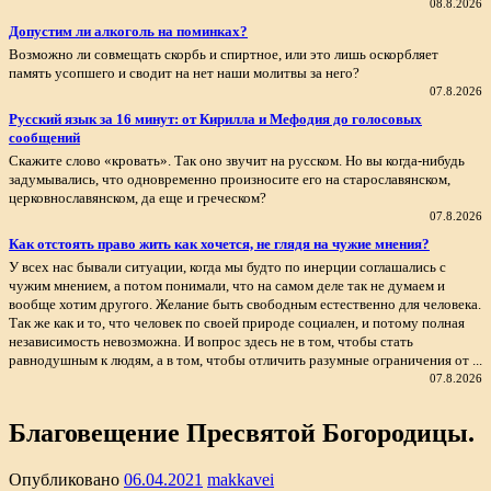
08.8.2026
Допустим ли алкоголь на поминках?
Возможно ли совмещать скорбь и спиртное, или это лишь оскорбляет
память усопшего и сводит на нет наши молитвы за него?
07.8.2026
Русский язык за 16 минут: от Кирилла и Мефодия до голосовых
сообщений
Скажите слово «кровать». Так оно звучит на русском. Но вы когда-нибудь
задумывались, что одновременно произносите его на старославянском,
церковнославянском, да еще и греческом?
07.8.2026
Как отстоять право жить как хочется, не глядя на чужие мнения?
У всех нас бывали ситуации, когда мы будто по инерции соглашались с
чужим мнением, а потом понимали, что на самом деле так не думаем и
вообще хотим другого. Желание быть свободным естественно для человека.
Так же как и то, что человек по своей природе социален, и потому полная
независимость невозможна. И вопрос здесь не в том, чтобы стать
равнодушным к людям, а в том, чтобы отличить разумные ограничения от ...
07.8.2026
Благовещение Пресвятой Богородицы.
Опубликовано
06.04.2021
makkavei