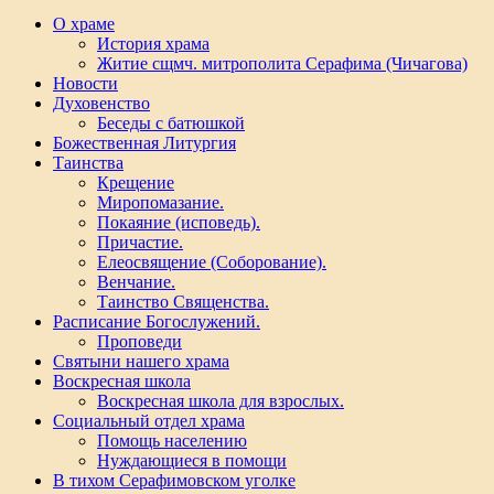
О храме
История храма
Житие сщмч. митрополита Серафима (Чичагова)
Новости
Духовенство
Беседы с батюшкой
Божественная Литургия
Таинства
Крещение
Миропомазание.
Покаяние (исповедь).
Причастие.
Елеосвящение (Соборование).
Венчание.
Таинство Священства.
Расписание Богослужений.
Проповеди
Святыни нашего храма
Воскресная школа
Воскресная школа для взрослых.
Социальный отдел храма
Помощь населению
Нуждающиеся в помощи
В тихом Серафимовском уголке