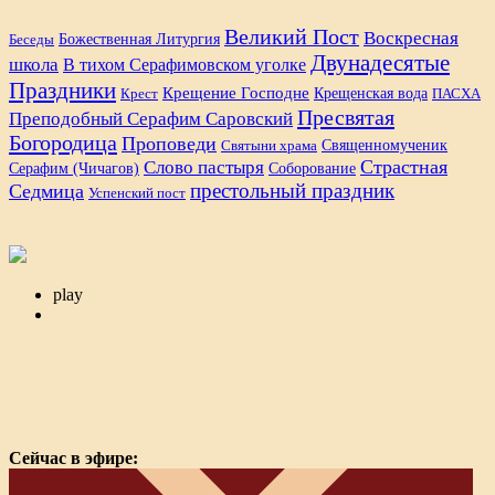
Великий Пост
Воскресная
Божественная Литургия
Беседы
Двунадесятые
школа
В тихом Серафимовском уголке
Праздники
Крещение Господне
Крещенская вода
Крест
ПАСХА
Пресвятая
Преподобный Серафим Саровский
Богородица
Проповеди
Священномученик
Святыни храма
Страстная
Слово пастыря
Серафим (Чичагов)
Соборование
престольный праздник
Седмица
Успенский пост
play
Сейчас в эфире: