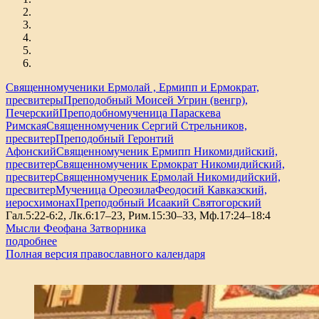
Священномученики Ермолай , Ермипп и Ермократ,
пресвитеры
Преподобный Моисей Угрин (венгр),
Печерский
Преподобномученица Параскева
Римская
Священномученик Сергий Стрельников,
пресвитер
Преподобный Геронтий
Афонский
Священномученик Ермипп Никомидийский,
пресвитер
Священномученик Ермократ Никомидийский,
пресвитер
Священномученик Ермолай Никомидийский,
пресвитер
Мученица Ореозила
Феодосий Кавказский,
иеросхимонах
Преподобный Исаакий Святогорский
Гал.5:22-6:2, Лк.6:17–23, Рим.15:30–33, Мф.17:24–18:4
Мысли Феофана Затворника
подробнее
Полная версия православного календаря