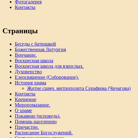
Фотогалерея
Контакты
Страницы
Беседы с батюшкой
Божественная Литургия
Венчание.
Воскресная школа
Воскресная школа для взрослых.
Духовенство
Елеосвящение (Соборование).
История храма
Житие сщмч. митрополита Серафима (Чичагова)
Контакты
Крещение
Миропомазание.
О храме
Покаяние (исповедь).
Помощь населению
Причастие.
Расписание Богослужений.