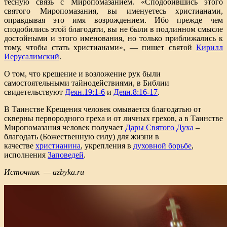
тесную связь с Миропомазанием. «Сподобившись этого
святого Миропомазания, вы именуетесь христианами,
оправдывая это имя возрождением. Ибо прежде чем
сподобились этой благодати, вы не были в подлинном смысле
достойными и этого именования, но только приближались к
тому, чтобы стать христианами», — пишет святой
Кирилл
Иерусалимский
.
О том, что крещение и возложение рук были
самостоятельными тайнодействиями, в Библии
свидетельствуют
Деян.19:1-6
и
Деян.8:16-17
.
В Таинстве Крещения человек омывается благодатью от
скверны первородного греха и от личных грехов, а в Таинстве
Миропомазания человек получает
Дары Святого Духа
–
благодать (Божественную силу) для жизни в
качестве
христианина
, укрепления в
духовной борьбе
,
исполнения
Заповедей
.
Источник — azbyka.ru