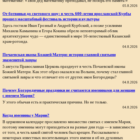
математике: «Твой дед математику преподавал, не позорь его память!»
05.8.2026
От ботвиньи до светового шоу: в честь 600‑летия ярославской Курбы
прошел масштабный фестиваль истории и культуры
Здесь гостили Иван Грозный и Андрей Курбский, а позже усилиями
Михаила Камынина и Егора Кокина обрело неповторимый облик
архитектурное чудо — единственный в мире 16‑лепестковый Казанский
храм‑ротонда.
04.8.2026
Почаевская икона Божией Матери: история главной святыни
знаменитой лавры
5 августа Православная Церковь празднует в честь Почаевской иконы
Божией Матери. Как этот образ оказался на Волыни, почему стал главной
святыней лавры и что отличает его от других икон Богородицы?
04.8.2026
Почему Богородичные праздники не считаются именинами для женщин
с именем Мария?
У этого обычая есть и практическая причина. Но не только.
04.8.2026
Когда именины у Марии?
В церковном календаре прославлено множество святых с именем Мария,
поэтому именины могут приходиться на разные дни года — в зависимости
от того, в честь какой святой человек был крещен. Рассказываем о
некоторых известных носительницах этого имени и об их духовных