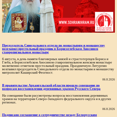
Председатель Синодального отдела по монастырям и монашеству
возглавил престольный праздник в Борисоглебском Аносином
ставропигиальном монастыре
6 августа, в день памяти благоверных князей и страстотерпцев Бориса и
Глеба, в Борисоглебском Аносином ставропигиальном женском монастыре
молитвенно отметили престольный праздник. Праздничную Литургию
возглавил председатель Синодального отдела по монастырям и монашеству
митрополит Каширский Феогност.
06.8.2026
В правительстве Архангельской области прошло совещание по
вопросам восстановления деревянных храмов Русского Севера
На совещании были рассмотрены вопросы восстановления деревянных
храмов на территории Северо-Западного федерального округа и в других
регионах.
06.8.2026
Подписано соглашение о сотрудничестве между Белорусским