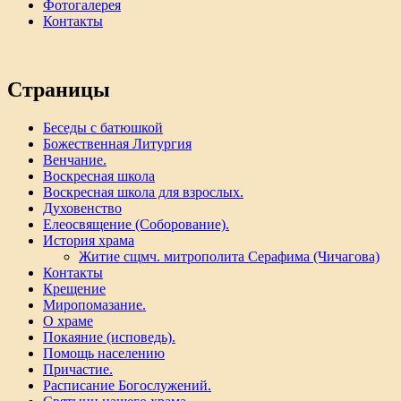
Фотогалерея
Контакты
Страницы
Беседы с батюшкой
Божественная Литургия
Венчание.
Воскресная школа
Воскресная школа для взрослых.
Духовенство
Елеосвящение (Соборование).
История храма
Житие сщмч. митрополита Серафима (Чичагова)
Контакты
Крещение
Миропомазание.
О храме
Покаяние (исповедь).
Помощь населению
Причастие.
Расписание Богослужений.