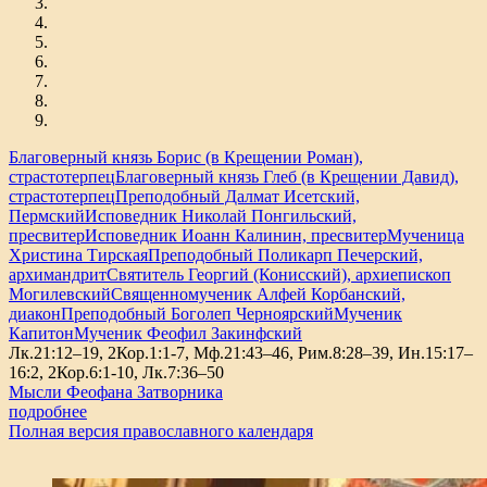
Благоверный князь Борис (в Крещении Роман),
страстотерпец
Благоверный князь Глеб (в Крещении Давид),
страстотерпец
Преподобный Далмат Исетский,
Пермский
Исповедник Николай Понгильский,
пресвитер
Исповедник Иоанн Калинин, пресвитер
Мученица
Христина Тирская
Преподобный Поликарп Печерский,
архимандрит
Святитель Георгий (Конисский), архиепископ
Могилевский
Священномученик Алфей Корбанский,
диакон
Преподобный Боголеп Черноярский
Мученик
Капитон
Мученик Феофил Закинфский
Лк.21:12–19, 2Кор.1:1-7, Мф.21:43–46, Рим.8:28–39, Ин.15:17–
16:2, 2Кор.6:1-10, Лк.7:36–50
Мысли Феофана Затворника
подробнее
Полная версия православного календаря