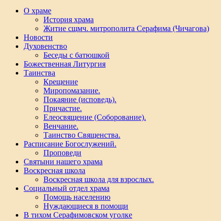
О храме
История храма
Житие сщмч. митрополита Серафима (Чичагова)
Новости
Духовенство
Беседы с батюшкой
Божественная Литургия
Таинства
Крещение
Миропомазание.
Покаяние (исповедь).
Причастие.
Елеосвящение (Соборование).
Венчание.
Таинство Священства.
Расписание Богослужений.
Проповеди
Святыни нашего храма
Воскресная школа
Воскресная школа для взрослых.
Социальный отдел храма
Помощь населению
Нуждающиеся в помощи
В тихом Серафимовском уголке