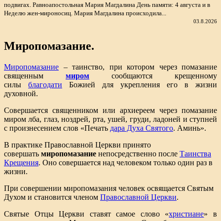
подвигах. Равноапостольная Мария Магдалина День памяти: 4 августа и в
Неделю жен-мироносиц. Мария Магдалина происходила...
03.8.2026
Миропомазание.
Миропомазание
– таинство, при котором через помазание
священным
миром
сообщаются крещенному
силы
благодати
Божией для укрепления его в жизни
духовной.
Совершается священником или архиереем через помазание
миром лба, глаз, ноздрей, рта, ушей, груди, ладоней и ступней
с произнесением слов «Печать
дара Духа Святого
. Аминь».
В практике Православной Церкви принято
совершать
миропомазание
непосредственно после
Таинства
Крещения
. Оно совершается над человеком только один раз в
жизни.
При совершении миропомазания человек освящается Святым
Духом и становится членом
Православной Церкви
.
Святые Отцы Церкви ставят самое слово «
христиане
» в