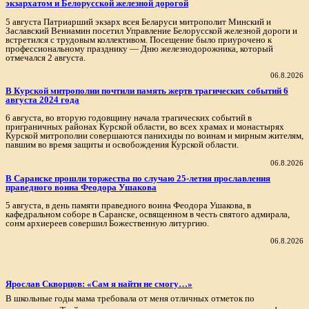
экзархатом и Белорусской железной дорогой
5 августа Патриарший экзарх всея Беларуси митрополит Минский и
Заславский Вениамин посетил Управление Белорусской железной дороги и
встретился с трудовым коллективом. Посещение было приурочено к
профессиональному празднику — Дню железнодорожника, который
отмечался 2 августа.
06.8.2026
В Курской митрополии почтили память жертв трагических событий 6
августа 2024 года
6 августа, во вторую годовщину начала трагических событий в
приграничных районах Курской области, во всех храмах и монастырях
Курской митрополии совершаются панихиды по воинам и мирным жителям,
павшим во время защиты и освобождения Курской области.
06.8.2026
В Саранске прошли торжества по случаю 25-летия прославления
праведного воина Феодора Ушакова
5 августа, в день памяти праведного воина Феодора Ушакова, в
кафедральном соборе в Саранске, освященном в честь святого адмирала,
сонм архиереев совершил Божественную литургию.
06.8.2026
Ярослав Скворцов: «Сам я найти не смогу…»
В школьные годы мама требовала от меня отличных отметок по