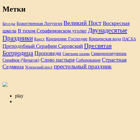
Метки
Великий Пост
Воскресная
Божественная Литургия
Беседы
Двунадесятые
школа
В тихом Серафимовском уголке
Праздники
Крещение Господне
Крещенская вода
Крест
ПАСХА
Пресвятая
Преподобный Серафим Саровский
Богородица
Проповеди
Священномученик
Святыни храма
Страстная
Слово пастыря
Серафим (Чичагов)
Соборование
престольный праздник
Седмица
Успенский пост
play