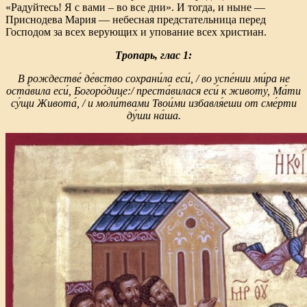
«Радуйтесь! Я с вами – во все дни». И тогда, и ныне —
Приснодева Мария — небесная предстательница перед
Господом за всех верующих и упование всех христиан.
Тропарь, глас 1:
В рождестве́ де́вство сохрани́ла еси́, / во успе́нии ми́ра не
оста́вила еси́, Богоро́дице:/ преста́вилася еси́ к животу́, Ма́ти
су́щи Живота́, / и моли́твами Твои́ми избавля́еши от сме́рти
ду́ши на́ша.