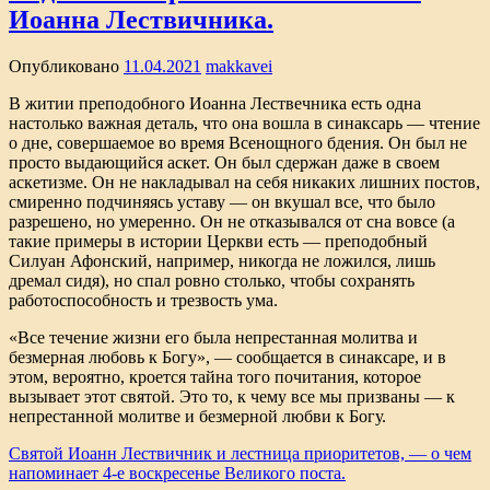
Иоанна Лествичника.
Опубликовано
11.04.2021
makkavei
В житии преподобного Иоанна Лествечника есть одна
настолько важная деталь, что она вошла в синаксарь — чтение
о дне, совершаемое во время Всенощного бдения. Он был не
просто выдающийся аскет. Он был сдержан даже в своем
аскетизме. Он не накладывал на себя никаких лишних постов,
смиренно подчиняясь уставу — он вкушал все, что было
разрешено, но умеренно. Он не отказывался от сна вовсе (а
такие примеры в истории Церкви есть — преподобный
Силуан Афонский, например, никогда не ложился, лишь
дремал сидя), но спал ровно столько, чтобы сохранять
работоспособность и трезвость ума.
«Все течение жизни его была непрестанная молитва и
безмерная любовь к Богу», — сообщается в синаксаре, и в
этом, вероятно, кроется тайна того почитания, которое
вызывает этот святой. Это то, к чему все мы призваны — к
непрестанной молитве и безмерной любви к Богу.
Святой Иоанн Лествичник и лестница приоритетов, — о чем
напоминает 4-е воскресенье Великого поста.