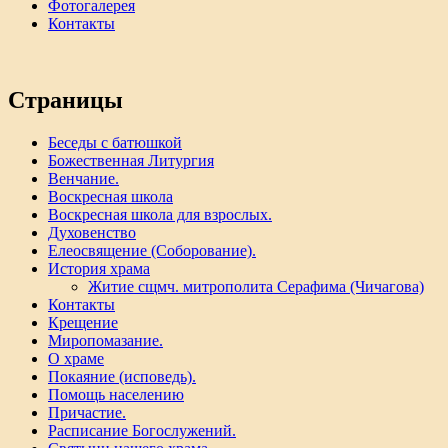
Фотогалерея
Контакты
Страницы
Беседы с батюшкой
Божественная Литургия
Венчание.
Воскресная школа
Воскресная школа для взрослых.
Духовенство
Елеосвящение (Соборование).
История храма
Житие сщмч. митрополита Серафима (Чичагова)
Контакты
Крещение
Миропомазание.
О храме
Покаяние (исповедь).
Помощь населению
Причастие.
Расписание Богослужений.