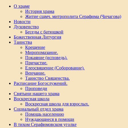
О храме
История храма
Житие сщмч. митрополита Серафима (Чичагова)
Новости
Духовенство
Беседы с батюшкой
Божественная Литургия
Таинства
Крещение
Миропомазание.
Покаяние (исповедь).
Причастие.
Елеосвящение (Соборование).
Венчание.
Таинство Священства.
Расписание Богослужений.
Проповеди
Святыни нашего храма
Воскресная школа
Воскресная школа для взрослых.
Социальный отдел храма
Помощь населению
Нуждающиеся в помощи
В тихом Серафимовском уголке