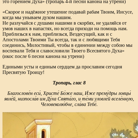
это горением Духа» (тропарь 4-й песни канона на утрени)
«Скорое и надёжное утешение подавай рабам Твоим, Иисусе,
когда мы унываем духом нашим.
Не разлучайся с душами нашими в скорбях, не удаляйся от
умов наших в напастях, но всегда приходи на помощь нам.
Приблизься к нам, приблизься, Вездесущий, как и с
Апостолами Твоими Ты всегда, так и с любящими Тебя
соединись, Милостивый, чтобы в единении между собою мы
воспевали Тебя и славословили Твоего Всесвятого Духа»
(икос после 6 песни канона на утрени)
Едиными усты и единым сердцем да прославим сегодня
Пресвятую Троицу!
Тропарь, глас 8
Благослове́н еси́, Христе́ Бо́же наш, И́же прему́дры ловцы́
явле́й, низпосла́в им Ду́ха Свята́го, и те́ми уловле́й вселе́нную,
Человеколю́бче, сла́ва Тебе́.